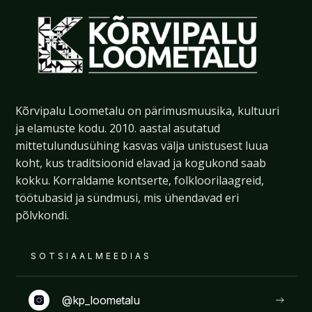
Kõrvipalu Loometalu on pärimusmuusika, kultuuri
ja elamuste kodu. 2010. aastal asutatud
mittetulundusühing kasvas välja unistusest luua
koht, kus traditsioonid elavad ja kogukond saab
kokku. Korraldame kontserte, folkloorilaagreid,
töötubasid ja sündmusi, mis ühendavad eri
põlvkondi.
SOTSIAALMEEDIAS
@kp_loometalu