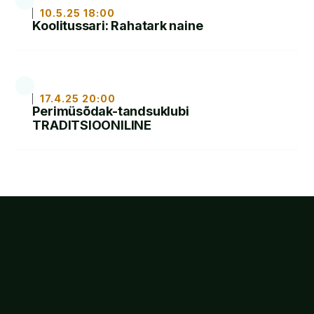
10.5.25 18:00
Koolitussari: Rahatark naine
LOE
17.4.25 20:00
Perimüsõdak-tandsuklubi
TRADITSIOONILINE