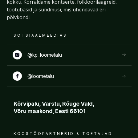
kokku. Korraldame kontserte, folkloorilaagreid,
töötubasid ja sündmusi, mis ühendavad eri
põlvkondi.
SOTSIAALMEEDIAS
@kp_loometalu
@loometalu
Kõrvipalu, Varstu, Rõuge Vald,
Võru maakond, Eesti 66101
KOOSTÖÖPARTNERID & TOETAJAD