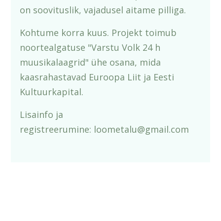
on soovituslik, vajadusel aitame pilliga.
Kohtume korra kuus. Projekt toimub
noortealgatuse "Varstu Volk 24 h
muusikalaagrid" ühe osana, mida
kaasrahastavad Euroopa Liit ja Eesti
Kultuurkapital.
Lisainfo ja
registreerumine: loometalu@gmail.com