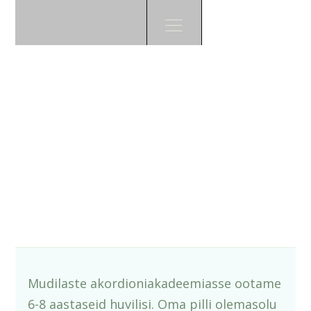
Mudilaste
Akordioniakadee
mia 9.õppepäev
Mudilaste akordioniakadeemiasse ootame
6-8 aastaseid huvilisi. Oma pilli olemasolu